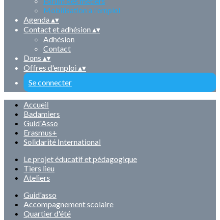
Forum des métiers
Mobilisation a l'emploi
Agenda
▴
▾
Contact et adhésion
▴
▾
Adhésion
Contact
Dons
▴
▾
Offres d'emploi
▴
▾
Se connecter
Accueil
Badamiers
Guid'Asso
Erasmus+
Solidarité International
Le projet éducatif et pédagogique
Tiers lieu
Ateliers
Guid'asso
Accompagnement scolaire
Quartier d'été