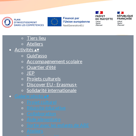
Guid'Asso
Erasmus+
Solidarité International
Qui sommes nous ?
▴
▾
Tiers-lieu
▴
▾
Le projet éducatif et pédagogique
Tiers lieu
Ateliers
Activités
▴
▾
Guid'asso
Accompagnement scolaire
Quartier d'été
JEP
Projets culturels
Discover EU - Erasmus+
Solidarité internationale
Galerie photo
▴
▾
Projet culturel
Réussite éducative
Collaboration
Aide alimentaire
Sortie avec les enfants de ARE
Ateliers