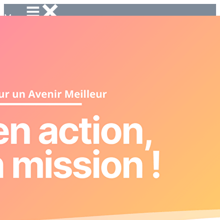
Menu
<
>
Projet culturel
Réussite éducative
Collaboration
Aide alimentaire
Sortie avec les enfants de ARE
Ateliers
Forum des métiers
Mobilisation a l'emploi
Ajoutez un logo, un bouton, des réseaux sociaux
Cliquez pour éditer
Accueil
▴
▾
Accueil
Badamiers