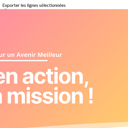
Exporter les lignes sélectionnées
Exporter toutes les colonnes
Exporter uniquement les colonnes affichées
Menu
<
>
Projet culturel
Réussite éducative
Collaboration
Aide alimentaire
Sortie avec les enfants de ARE
Ateliers
Forum des métiers
Mobilisation a l'emploi
Ajoutez un logo, un bouton, des réseaux sociaux
Cliquez pour éditer