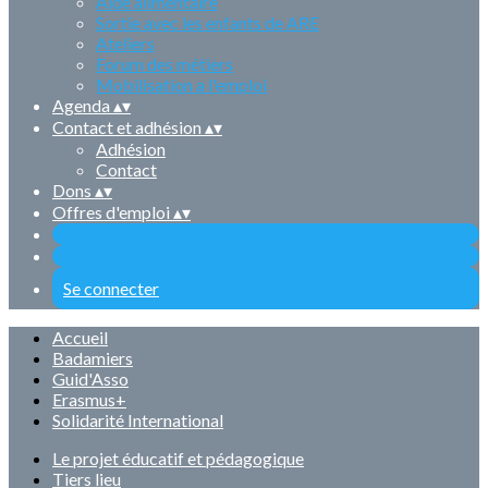
Aide alimentaire
Sortie avec les enfants de ARE
Ateliers
Forum des métiers
Mobilisation a l'emploi
Agenda
▴
▾
Contact et adhésion
▴
▾
Adhésion
Contact
Dons
▴
▾
Offres d'emploi
▴
▾
Se connecter
Accueil
Badamiers
Guid'Asso
Erasmus+
Solidarité International
Le projet éducatif et pédagogique
Tiers lieu