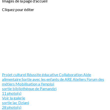
Images de la page d'accueil
Cliquez pour éditer
Projet culturel
Réussite éducative
Collaboration
Aide
alimentaire
Sortie avec les enfants de ARE
Ateliers
Forum des
métiers
Mobilisation a l'emploi
sortie bibliothèque de Pamandzi
11 photo(s)
Voir la galerie
sortie lac Dziani
28 photo(s)