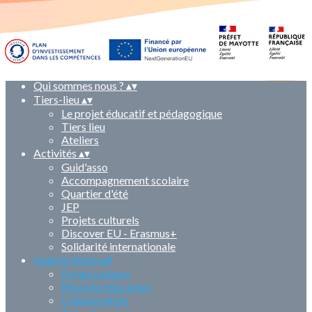
Accueil
▴
▾
Accueil
Badamiers
Guid'Asso
Erasmus+
Solidarité International
Qui sommes nous ?
▴
▾
Tiers-lieu
▴
▾
Le projet éducatif et pédagogique
Tiers lieu
Ateliers
Activités
▴
▾
Guid'asso
Accompagnement scolaire
Quartier d'été
JEP
Projets culturels
Discover EU - Erasmus+
Solidarité internationale
Galerie photo
▴
▾
Projet culturel
Réussite éducative
Collaboration