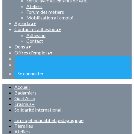
Sortie avec les enfants de ARE
Ateliers
Forum des métiers
Mobilisation a l'emploi
Agenda
▴
▾
Contact et adhésion
▴
▾
Adhésion
Contact
Dons
▴
▾
Offres d'emploi
▴
▾
Se connecter
Accueil
Badamiers
Guid'Asso
Erasmus+
Solidarité International
Le projet éducatif et pédagogique
Tiers lieu
Ateliers