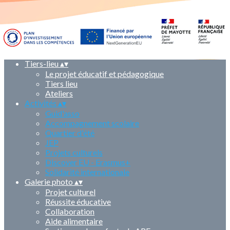
Accueil
Badamiers
Guid'Asso
Erasmus+
Solidarité International
Qui sommes nous ?
▴
▾
Tiers-lieu
▴
▾
Le projet éducatif et pédagogique
Tiers lieu
Ateliers
Activités
▴
▾
Guid'asso
Accompagnement scolaire
Quartier d'été
JEP
Projets culturels
Discover EU - Erasmus+
Solidarité internationale
Galerie photo
▴
▾
Projet culturel
Réussite éducative
Collaboration
Aide alimentaire