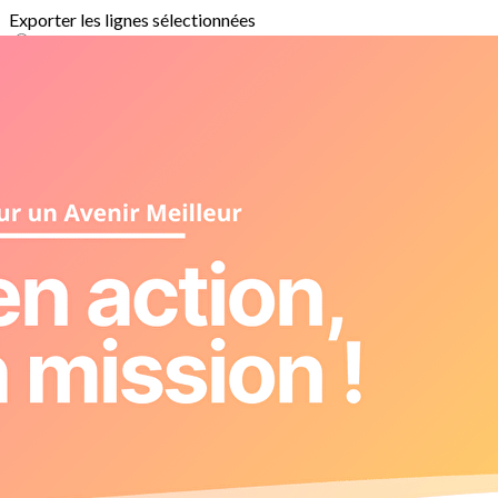
Exporter les lignes sélectionnées
Exporter toutes les colonnes
Exporter uniquement les colonnes affichées
Menu
<
>
Guid'asso
Accompagnement scolaire
Quartier d'été
JEP
Projets culturels
Discover EU - Erasmus+
Solidarité internationale
Ajoutez un logo, un bouton, des réseaux sociaux
Cliquez pour éditer
Accueil
▴
▾