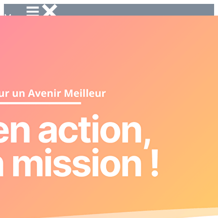
Menu
<
>
Accueil
Badamiers
Guid'Asso
Erasmus+
Solidarité International
Ajoutez un logo, un bouton, des réseaux sociaux
Cliquez pour éditer
Accueil
▴
▾
Accueil
Badamiers
Guid'Asso
Erasmus+
Solidarité International