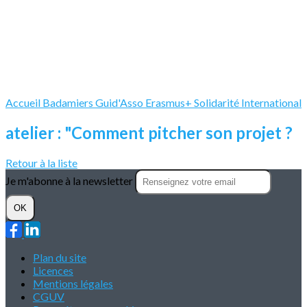
Accueil
Badamiers
Guid'Asso
Erasmus+
Solidarité International
atelier : "Comment pitcher son projet ?
Retour à la liste
Je m'abonne à la newsletter
OK
Plan du site
Licences
Mentions légales
CGUV