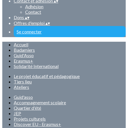
Contact et adhésion
▴
▾
Adhésion
Contact
Dons
▴
▾
Offres d'emploi
▴
▾
Se connecter
Accueil
Badamiers
Guid'Asso
Erasmus+
Solidarité International
Le projet éducatif et pédagogique
Tiers lieu
Ateliers
Guid'asso
Accompagnement scolaire
Quartier d'été
JEP
Projets culturels
Discover EU - Erasmus+