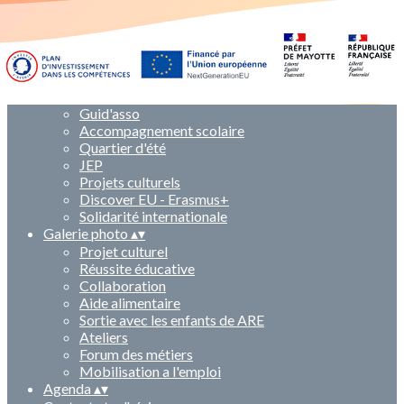
Qui sommes nous ?
▴
▾
Tiers-lieu
▴
▾
Le projet éducatif et pédagogique
Tiers lieu
Ateliers
Activités
▴
▾
Guid'asso
Accompagnement scolaire
Quartier d'été
JEP
Projets culturels
Discover EU - Erasmus+
Solidarité internationale
Galerie photo
▴
▾
Projet culturel
Réussite éducative
Collaboration
Aide alimentaire
Sortie avec les enfants de ARE
Ateliers
Forum des métiers
Mobilisation a l'emploi
Agenda
▴
▾