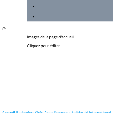
?>
Images de la page d'accueil
Cliquez pour éditer
Accueil
Badamiers
Guid'Asso
Erasmus+
Solidarité International