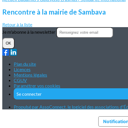
Rencontre à la mairie de Sambava
Retour à la liste
Je m'abonne à la newsletter
OK
Plan du site
Licences
Mentions légales
CGUV
Paramétrer vos cookies
Se connecter
Propulsé par AssoConnect, le logiciel des associations d'É
Notification