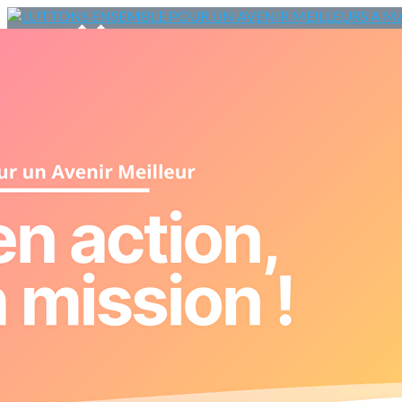
Menu
<
>
Accueil
Badamiers
Guid'Asso
Erasmus+
Solidarité International
Ajoutez un logo, un bouton, des réseaux sociaux
Cliquez pour éditer