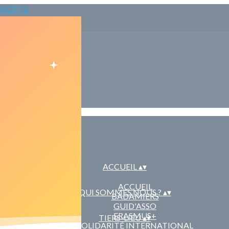
ACCUEIL
▴
▾
ACCUEIL
QUI SOMMES NOUS ?
▴
▾
BADAMIERS
GUID'ASSO
ERASMUS+
TIERS-LIEU
▴
▾
SOLIDARITÉ INTERNATIONAL