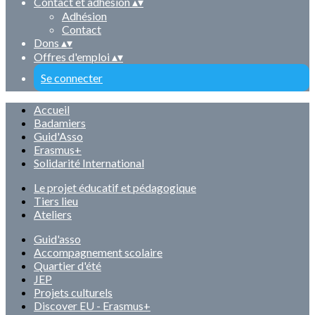
Contact et adhésion
▴
▾
Adhésion
Contact
Dons
▴
▾
Offres d'emploi
▴
▾
Se connecter
Accueil
Badamiers
Guid'Asso
Erasmus+
Solidarité International
Le projet éducatif et pédagogique
Tiers lieu
Ateliers
Guid'asso
Accompagnement scolaire
Quartier d'été
JEP
Projets culturels
Discover EU - Erasmus+