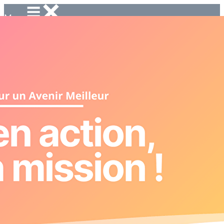
Menu
<
>
Accueil
Badamiers
Guid'Asso
Erasmus+
Solidarité International
Ajoutez un logo, un bouton, des réseaux sociaux
Cliquez pour éditer
Accueil
▴
▾
Accueil
Badamiers
Guid'Asso
Erasmus+
Solidarité International