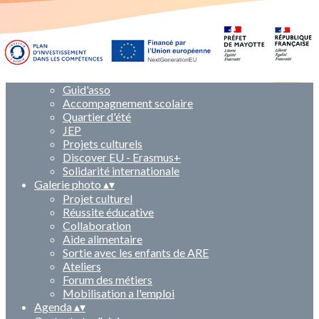
Qui sommes nous ?
▴
▾
Tiers-lieu
▴
▾
Le projet éducatif et pédagogique
Tiers lieu
Ateliers
Activités
▴
▾
Guid'asso
Accompagnement scolaire
Quartier d'été
JEP
Projets culturels
Discover EU - Erasmus+
Solidarité internationale
Galerie photo
▴
▾
Projet culturel
Réussite éducative
Collaboration
Aide alimentaire
Sortie avec les enfants de ARE
Ateliers
Forum des métiers
Mobilisation a l'emploi
Agenda
▴
▾