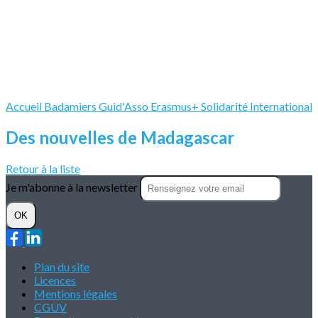
Accueil
Badamiers
Guid'Asso
Erasmus+
Solidarité International
Des nouvelles de Madagascar
Retour à la liste
Je m'abonne à la newsletter
OK
Plan du site
Licences
Mentions légales
CGUV